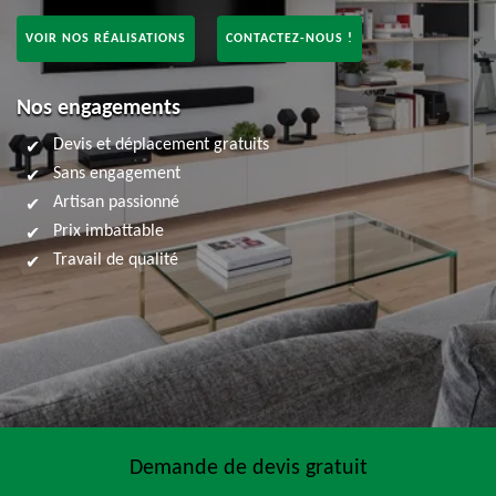
VOIR NOS RÉALISATIONS
CONTACTEZ-NOUS !
Nos engagements
Devis et déplacement gratuits
Sans engagement
Artisan passionné
Prix imbattable
Travail de qualité
Demande de devis gratuit