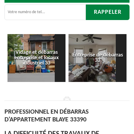
barras
Entreprise de débarras
Débarras
 locaux
33
d'appartement 33
 33
PROFESSIONNEL EN DÉBARRAS
D'APPARTEMENT BLAYE 33390