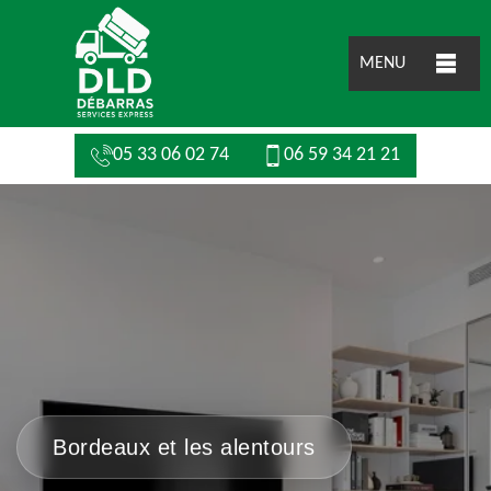
MENU
05 33 06 02 74
06 59 34 21 21
Bordeaux et les alentours