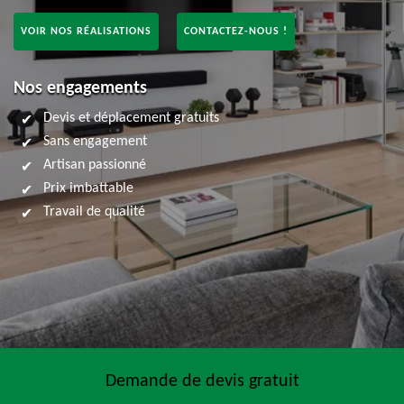
VOIR NOS RÉALISATIONS
CONTACTEZ-NOUS !
Nos engagements
Devis et déplacement gratuits
Sans engagement
Artisan passionné
Prix imbattable
Travail de qualité
Demande de devis gratuit