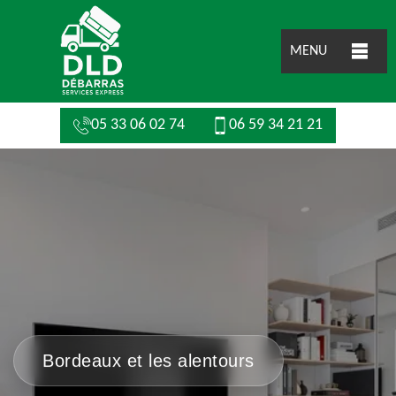
MENU
05 33 06 02 74
06 59 34 21 21
Bordeaux et les alentours