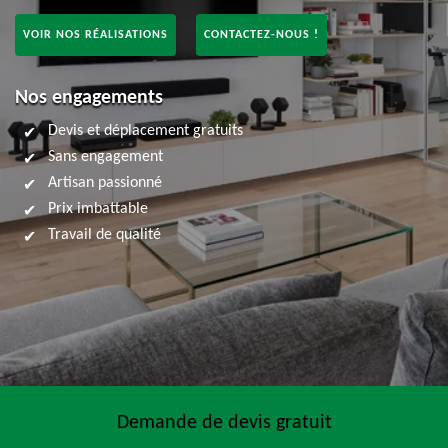
VOIR NOS RÉALISATIONS
CONTACTEZ-NOUS !
Nos engagements
Devis et déplacement gratuits
Sans engagement
Artisan passionné
Prix imbattable
Travail de qualité
Demande de devis gratuit