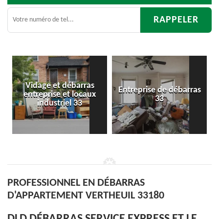
s
Entreprise de débarras
Débarras
x
33
d'appartement 33
PROFESSIONNEL EN DÉBARRAS
D'APPARTEMENT VERTHEUIL 33180