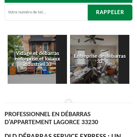
ras
Entreprise de débarras
Débarras
aux
33
d'appartement 33
PROFESSIONNEL EN DÉBARRAS
D'APPARTEMENT LAGORCE 33230