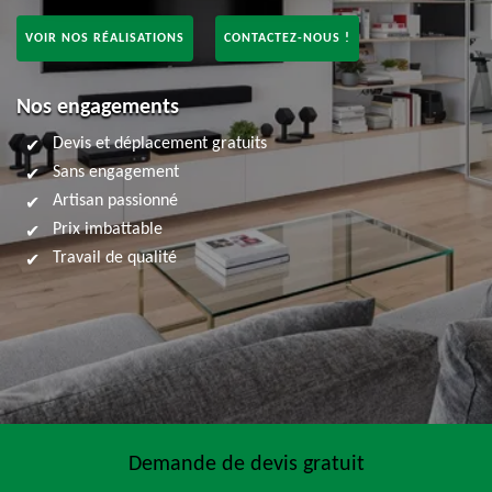
VOIR NOS RÉALISATIONS
CONTACTEZ-NOUS !
Nos engagements
Devis et déplacement gratuits
Sans engagement
Artisan passionné
Prix imbattable
Travail de qualité
Demande de devis gratuit