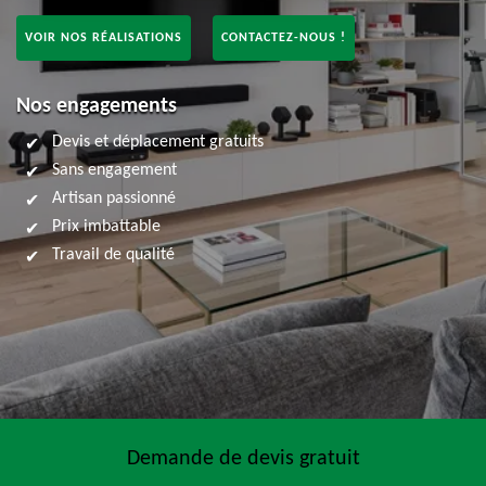
VOIR NOS RÉALISATIONS
CONTACTEZ-NOUS !
Nos engagements
Devis et déplacement gratuits
Sans engagement
Artisan passionné
Prix imbattable
Travail de qualité
Demande de devis gratuit