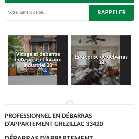
ras
Entreprise de débarras
Débarras
aux
33
d'appartement 33
PROFESSIONNEL EN DÉBARRAS
D'APPARTEMENT GREZILLAC 33420