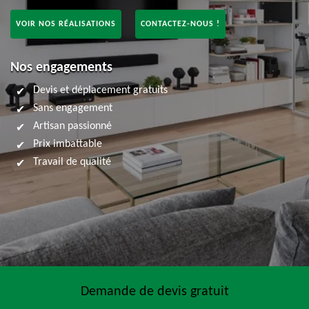
VOIR NOS RÉALISATIONS
CONTACTEZ-NOUS !
Nos engagements
Devis et déplacement gratuits
Sans engagement
Artisan passionné
Prix imbattable
Travail de qualité
Demande de devis gratuit