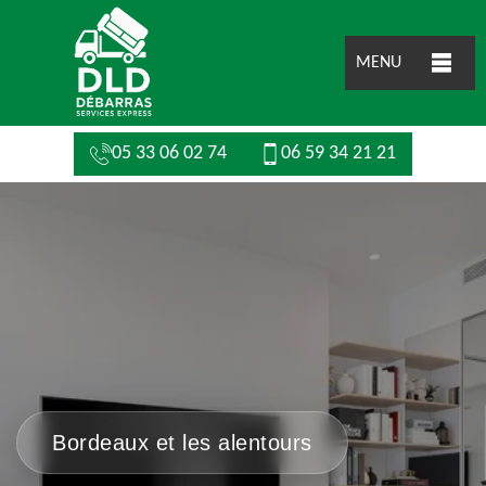
MENU
05 33 06 02 74
06 59 34 21 21
Bordeaux et les alentours