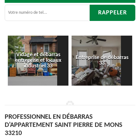
as
Entreprise de débarras
Débarras
ux
33
d'appartement 33
PROFESSIONNEL EN DÉBARRAS
D'APPARTEMENT SAINT PIERRE DE MONS
33210