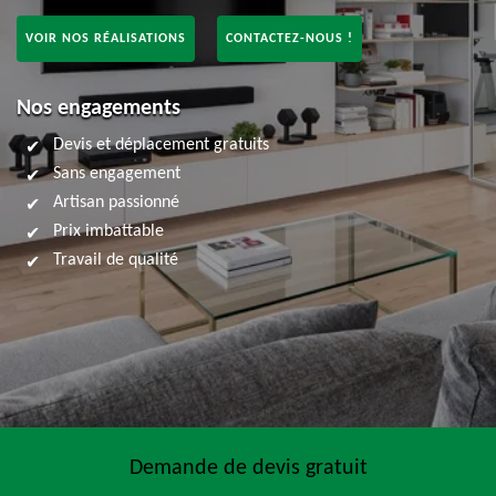
VOIR NOS RÉALISATIONS
CONTACTEZ-NOUS !
Nos engagements
Devis et déplacement gratuits
Sans engagement
Artisan passionné
Prix imbattable
Travail de qualité
Demande de devis gratuit