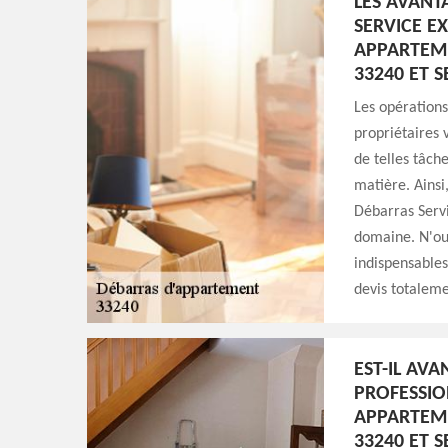
LES AVANT
SERVICE E
APPARTEME
33240 ET 
Les opérations
propriétaires v
de telles tâche
matière. Ainsi
Débarras Servi
domaine. N'oub
indispensables
devis totaleme
EST-IL AV
PROFESSIO
APPARTEME
33240 ET S