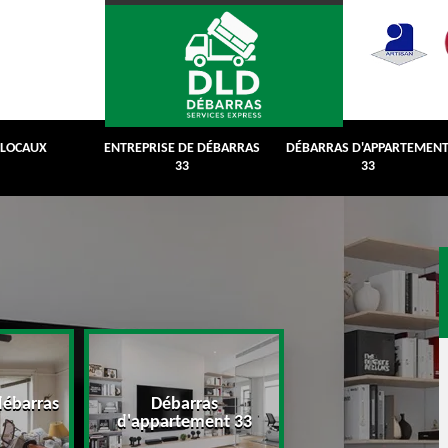
 LOCAUX
ENTREPRISE DE DÉBARRAS
DÉBARRAS D'APPARTEMEN
33
33
débarras
Débarras
Débarras de grenie
d'appartement 33
cave 33