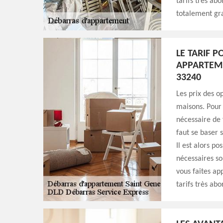
tarifs très abo
totalement gr
LE TARIF 
APPARTEME
33240
Les prix des o
maisons. Pour 
nécessaire de f
faut se baser 
Il est alors po
nécessaires son
vous faites ap
tarifs très abo