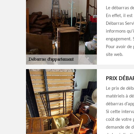
Le débarras de
En effet, il e
Débarras Servi
informons qu'il
engagement. Sa
Pour avoir de 
site web.
PRIX DÉB
Le prix de déb
matériels à dé
débarras d’ap
Si cette inter
coût de votre 
demande de dev