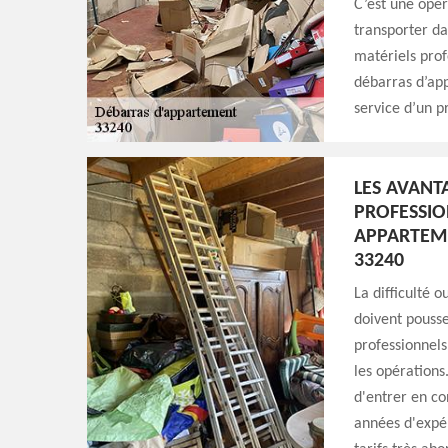
C’est une opér
transporter da
matériels prof
débarras d’app
service d’un p
LES AVANT
PROFESSIO
APPARTEME
33240
La difficulté 
doivent pousse
professionnels.
les opérations
d'entrer en co
années d'expér