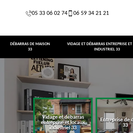
05 33 06 02 74
06 59 34 21 21
DÉBARRAS DE MAISON
VIDAGE ET DÉBARRAS ENTREPRISE ET
33
INDUSTRIEL 33
Vidage et débarras
Entreprise de 
e maison 33
entreprise et locaux
33
industriel 33