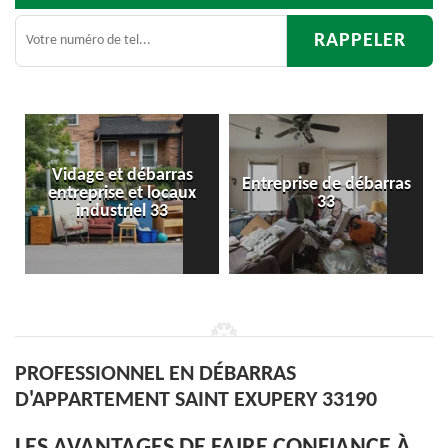
 et débarras
Entreprise de débarras
Débarr
ise et locaux
33
d'appartem
ustriel 33
PROFESSIONNEL EN DÉBARRAS
D'APPARTEMENT SAINT EXUPERY 33190