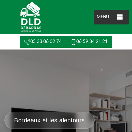
MENU
05 33 06 02 74
06 59 34 21 21
Bordeaux et les alentours