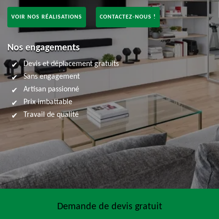
VOIR NOS RÉALISATIONS
CONTACTEZ-NOUS !
Nos engagements
Devis et déplacement gratuits
Sans engagement
Artisan passionné
Prix imbattable
Travail de qualité
Demande de devis gratuit