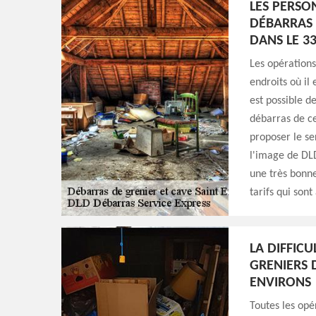
LES PERSO
DÉBARRAS 
DANS LE 3
Les opérations
endroits où il 
est possible d
débarras de ces
proposer le se
l'image de DLD
une très bonne
tarifs qui sont
LA DIFFIC
GRENIERS D
ENVIRONS
Toutes les opé