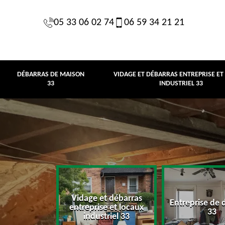
05 33 06 02 74
06 59 34 21 21
DÉBARRAS DE MAISON
VIDAGE ET DÉBARRAS ENTREPRISE ET
33
INDUSTRIEL 33
Vidage et débarras
Entreprise de 
e maison 33
entreprise et locaux
33
industriel 33