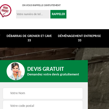
ON VOUS RAPPELLE GRATUITEMENT
T
DÉBARRAS DE GRENIER ET CAVE
DÉMÉNAGEMENT ENTREPRISE
33
33
DEVIS GRATUIT
Demandez votre devis gratuitement
r et
Déménagement
Débarras de maison 3
entreprise 33