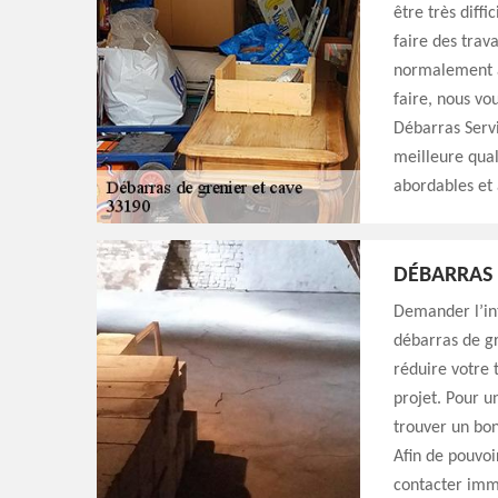
être très diffi
faire des trav
normalement a
faire, nous vo
Débarras Servi
meilleure quali
abordables et 
DÉBARRAS 
Demander l’int
débarras de gr
réduire votre 
projet. Pour u
trouver un bon
Afin de pouvoi
contacter im