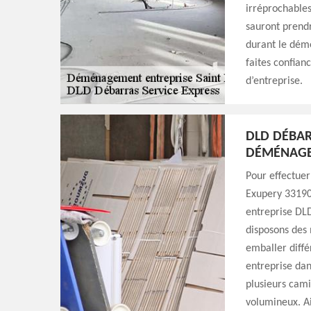
irréprochables
sauront prend
durant le démé
faites confia
d’entreprise.
DLD DÉBAR
DÉMÉNAG
Pour effectuer
Exupery 33190 
entreprise DLD
disposons des
emballer diffé
entreprise dan
plusieurs cami
volumineux. Ai