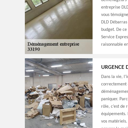
déménageurs ag
entreprise DLD
vous témoigner
DLD Débarras S
budget. De ce 
Service Expres
raisonnable e
URGENCE 
Dans la vie, l
correctement 
déménagement 
paniquer. Parc
rôle, c’est de 
équipements. I
vos matériels.