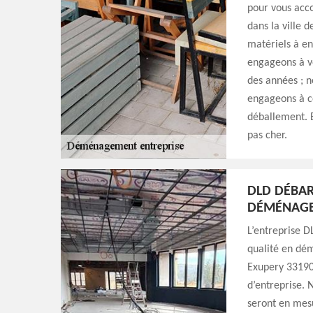
pour vous acc
dans la ville 
matériels à e
engageons à vo
des années ; n
engageons à ce
déballement. E
pas cher.
DLD DÉBAR
DÉMÉNAGE
L’entreprise D
qualité en dém
Exupery 33190
d’entreprise. 
seront en mesu