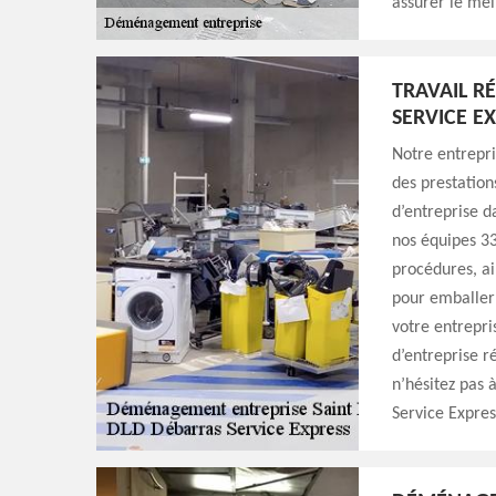
assurer le mei
TRAVAIL R
SERVICE E
Notre entrepri
des prestation
d’entreprise d
nos équipes 33
procédures, ai
pour emballer
votre entrepri
d’entreprise r
n’hésitez pas 
Service Expres