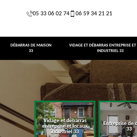
05 33 06 02 74
06 59 34 21 21
DÉBARRAS DE MAISON
VIDAGE ET DÉBARRAS ENTREPRISE ET
33
INDUSTRIEL 33
Vidage et débarras
Entreprise de 
e maison 33
entreprise et locaux
33
industriel 33