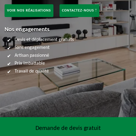
VOIR NOS RÉALISATIONS
CONTACTEZ-NOUS !
Nos engagements
Devis et déplacement gratuits
Sans engagement
Artisan passionné
Prix imbattable
Travail de qualité
Demande de devis gratuit