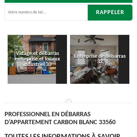
ébarras
Entreprise de débarras
Débarras
t locaux
33
d'appartement 3
l 33
PROFESSIONNEL EN DÉBARRAS
D'APPARTEMENT CARBON BLANC 33560