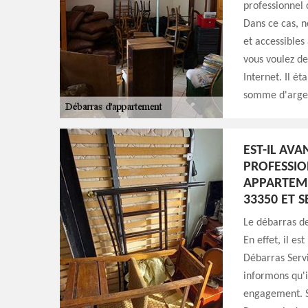
professionnel
Dans ce cas, n
et accessibles 
vous voulez des
Internet. Il ét
somme d'arge
EST-IL AV
PROFESSIO
APPARTEME
33350 ET S
Le débarras de
En effet, il e
Débarras Servi
informons qu'il
engagement. Sa