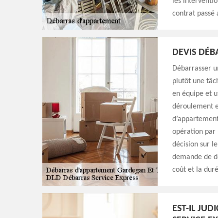
les interventio
contrat passé 
DEVIS DÉ
Débarrasser un
plutôt une tâc
en équipe et u
déroulement et
d’appartement.
opération par 
décision sur l
demande de de
coût et la dur
EST-IL JU