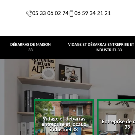
05 33 06 02 74
06 59 34 21 21
DÉBARRAS DE MAISON
VIDAGE ET DÉBARRAS ENTREPRISE ET
33
INDUSTRIEL 33
Vidage et débarras
Entreprise de 
e maison 33
entreprise et locaux
33
industriel 33