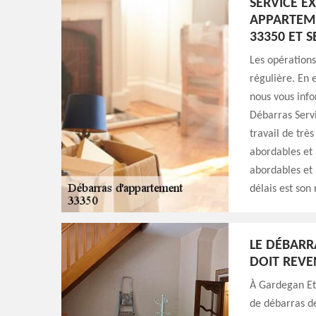
SERVICE E
APPARTEME
33350 ET S
Les opération
régulière. En 
nous vous info
Débarras Servi
travail de très
abordables et a
abordables et 
délais est son
LE DÉBARR
DOIT REVE
À Gardegan Et 
de débarras de