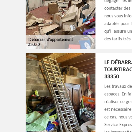
dégager les li
contacter des 
nous vous info
adaptés pour f
qu'il assure un
des tarifs très
LE DÉBARR
TOURTIRAC
33350
Les travaux d
espaces. En fa
réaliser ce ge
est nécessaire
ce cas, nous v
Service Expres