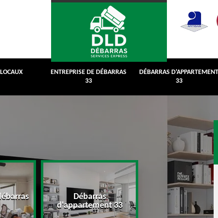
 LOCAUX
ENTREPRISE DE DÉBARRAS
DÉBARRAS D'APPARTEMEN
33
33
débarras
Débarras
Débarras de grenie
d'appartement 33
cave 33