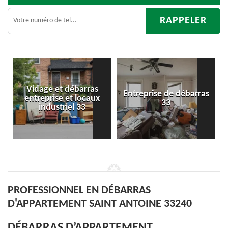
s
Entreprise de débarras
Débarras
x
33
d'appartement 33
PROFESSIONNEL EN DÉBARRAS
D'APPARTEMENT SAINT ANTOINE 33240