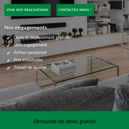
VOIR NOS RÉALISATIONS
CONTACTEZ-NOUS !
Nos engagements
Devis et déplacement gratuits
Sans engagement
Artisan passionné
Prix imbattable
Travail de qualité
Demande de devis gratuit