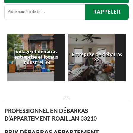
s
Entreprise de débarras
Débarras
x
33
d'appartement 33
PROFESSIONNEL EN DÉBARRAS
D'APPARTEMENT ROAILLAN 33210