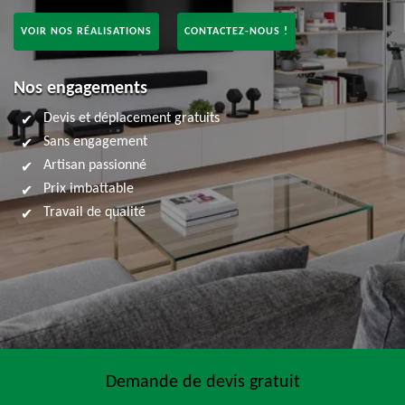
VOIR NOS RÉALISATIONS
CONTACTEZ-NOUS !
Nos engagements
Devis et déplacement gratuits
Sans engagement
Artisan passionné
Prix imbattable
Travail de qualité
Demande de devis gratuit