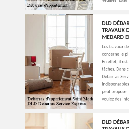
Veuillez noter
DLD DÉBAR
TRAVAUX D
MEDARD EN
Les travaux d
concerne le pl
En effet, il es
tâches. Dans c
Débarras Servi
indispensables
peut proposer 
voulez des info
DLD DÉBAR