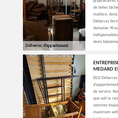
propriétaires v
de telles tâche
matière. Ainsi
Débarras Servi
domaine. N'oub
indispensables
devis totaleme
ENTREPRIS
MEDARD EN
DLD Débarras 
d’appartement.
de service. No
que soit la ra
sommes toujour
maximum satisf