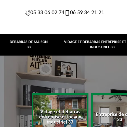
05 33 06 02 74
06 59 34 21 21
DÉBARRAS DE MAISON
VIDAGE ET DÉBARRAS ENTREPRISE ET
33
INDUSTRIEL 33
Vidage et débarras
Entreprise de 
e maison 33
entreprise et locaux
33
industriel 33