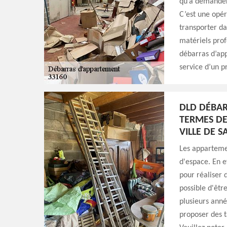
qu’à demander
C’est une opér
transporter da
matériels prof
débarras d’app
service d’un p
DLD DÉBARR
TERMES DE
VILLE DE S
Les appartemen
d'espace. En e
pour réaliser d
possible d'êtr
plusieurs anné
proposer des t