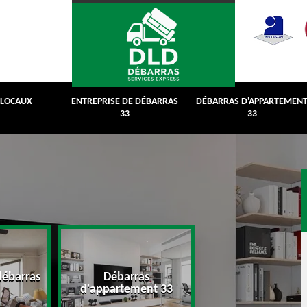
 LOCAUX
ENTREPRISE DE DÉBARRAS
DÉBARRAS D'APPARTEMEN
33
33
débarras
Débarras
Débarras de grenie
d'appartement 33
cave 33