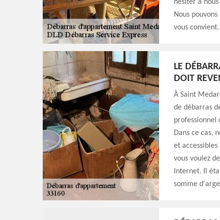
hésiter à nous
Nous pouvons é
vous convient.
LE DÉBARR
DOIT REVE
À Saint Medard
de débarras de
professionnel
Dans ce cas, n
et accessibles 
vous voulez des
Internet. Il ét
somme d'arge