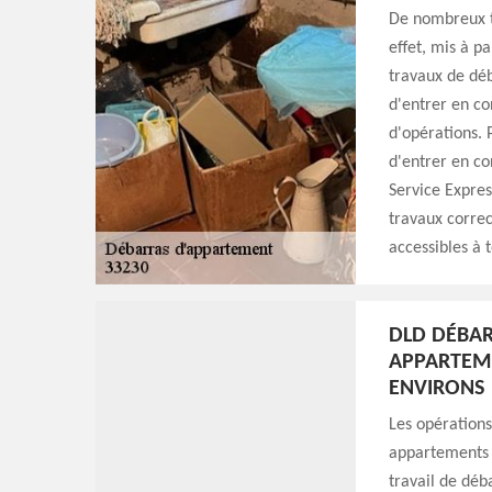
De nombreux t
effet, mis à pa
travaux de déb
d'entrer en co
d'opérations. 
d'entrer en c
Service Express
travaux correc
accessibles à t
DLD DÉBAR
APPARTEME
ENVIRONS
Les opération
appartements s
travail de déb