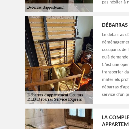
pas hésiter à 
DÉBARRAS
Le débarras d’
déménagement.
occupants de l
qu’à demander
C’est une opér
transporter da
matériels prof
débarras d’app
service d’un p
LA COMPLE
APPARTEME