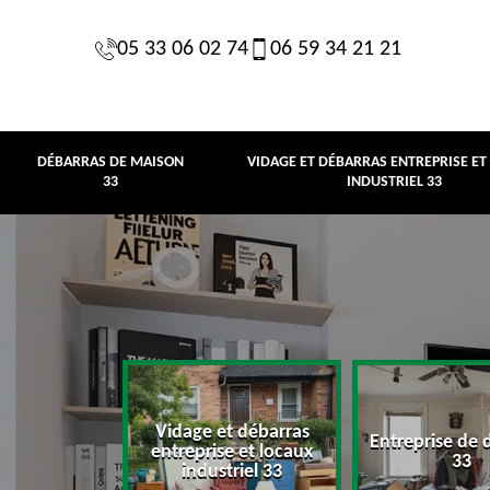
05 33 06 02 74
06 59 34 21 21
DÉBARRAS DE MAISON
VIDAGE ET DÉBARRAS ENTREPRISE ET
33
INDUSTRIEL 33
Vidage et débarras
Entreprise de 
e maison 33
entreprise et locaux
33
industriel 33