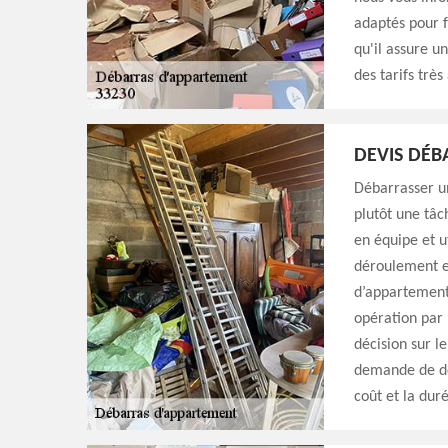
adaptés pour f
qu'il assure un
des tarifs très
DEVIS DÉ
Débarrasser un
plutôt une tâc
en équipe et u
déroulement et
d’appartement.
opération par 
décision sur l
demande de de
coût et la dur