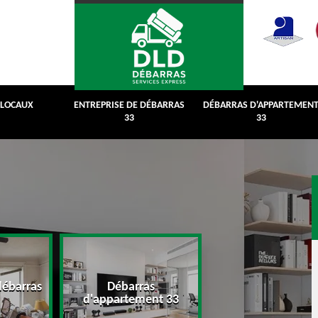
 LOCAUX
ENTREPRISE DE DÉBARRAS
DÉBARRAS D'APPARTEMEN
33
33
débarras
Débarras
Débarras de grenie
d'appartement 33
cave 33