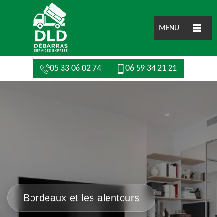
MENU
05 33 06 02 74
06 59 34 21 21
Bordeaux et les alentours