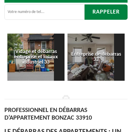
 débarras
Entreprise de débarras
Débarras
 et locaux
33
d'appartemen
riel 33
PROFESSIONNEL EN DÉBARRAS
D'APPARTEMENT BONZAC 33910