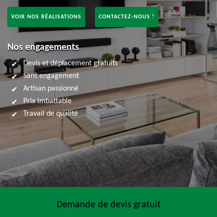
VOIR NOS RÉALISATIONS
CONTACTEZ-NOUS !
Nos engagements
Devis et déplacement gratuits
Sans engagement
Artisan passionné
Prix imbattable
Travail de qualité
Demande de devis gratuit