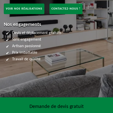
VOIR NOS RÉALISATIONS
CONTACTEZ-NOUS !
Nos engagements
Devis et déplacement gratuits
Sans engagement
Artisan passionné
Prix imbattable
Travail de qualité
Demande de devis gratuit