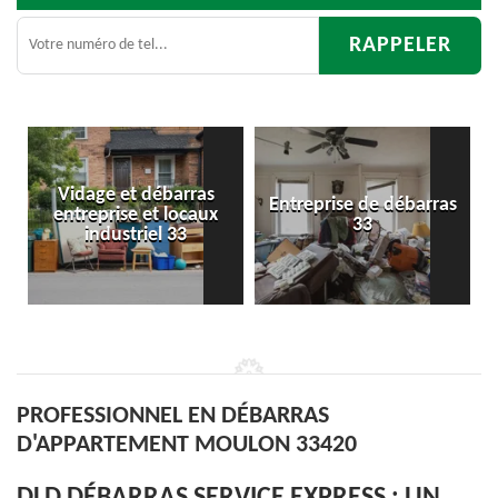
as
Entreprise de débarras
Débarras
ux
33
d'appartement 33
PROFESSIONNEL EN DÉBARRAS
D'APPARTEMENT MOULON 33420