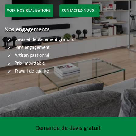
VOIR NOS RÉALISATIONS
CONTACTEZ-NOUS !
Nos engagements
Devis et déplacement gratuits
Sans engagement
Artisan passionné
Prix imbattable
Travail de qualité
Demande de devis gratuit