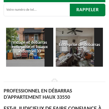
ébarras
Entreprise de débarras
Débarras
t locaux
33
d'appartement 3
l 33
PROFESSIONNEL EN DÉBARRAS
D'APPARTEMENT HAUX 33550