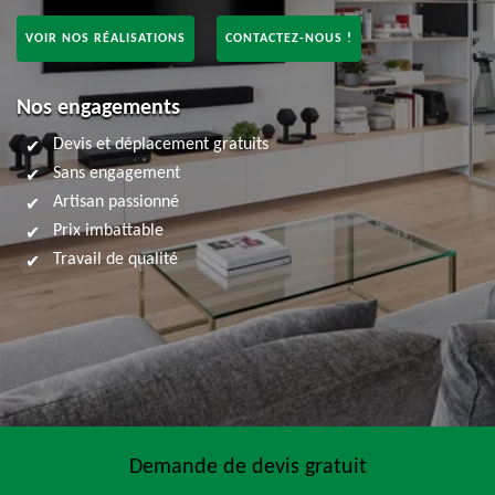
VOIR NOS RÉALISATIONS
CONTACTEZ-NOUS !
Nos engagements
Devis et déplacement gratuits
Sans engagement
Artisan passionné
Prix imbattable
Travail de qualité
Demande de devis gratuit