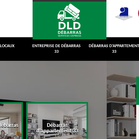
 LOCAUX
ENTREPRISE DE DÉBARRAS
DÉBARRAS D'APPARTEMEN
33
33
débarras
Débarras
Débarras de grenie
d'appartement 33
cave 33