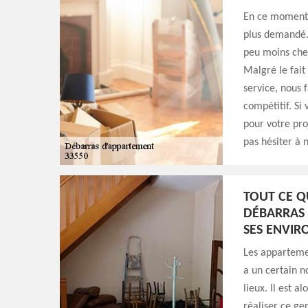
En ce moment d
plus demandé.
peu moins cher
Malgré le fait
service, nous 
compétitif. Si 
pour votre pro
pas hésiter à 
TOUT CE Q
DÉBARRAS 
SES ENVIR
Les appartemen
a un certain n
lieux. Il est a
réaliser ce ge