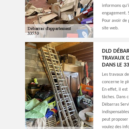
informons qu'il
engagement. Sa
Pour avoir de 
site web.
DLD DÉBAR
TRAVAUX D
DANS LE 3
Les travaux d
concerne le pl
En effet, il es
tâches. Dans c
Débarras Servi
indispensables
peut proposer 
voulez des info