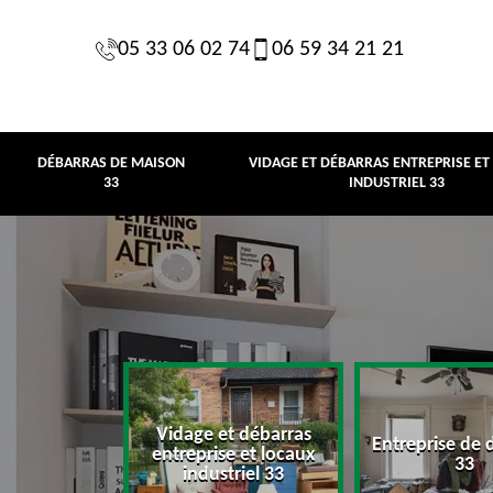
05 33 06 02 74
06 59 34 21 21
DÉBARRAS DE MAISON
VIDAGE ET DÉBARRAS ENTREPRISE ET
33
INDUSTRIEL 33
Vidage et débarras
Entreprise de 
e maison 33
entreprise et locaux
33
industriel 33