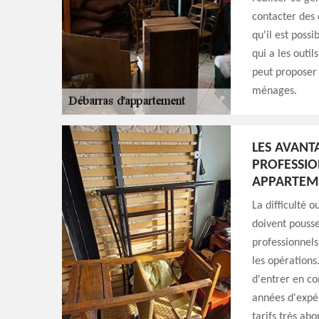
contacter des 
qu'il est poss
qui a les outil
peut proposer 
ménages.
LES AVANT
PROFESSIO
APPARTEME
La difficulté 
doivent pousse
professionnels.
les opérations
d'entrer en co
années d'expér
tarifs très abo