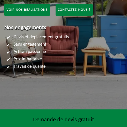
VOIR NOS RÉALISATIONS
CONTACTEZ-NOUS !
Nos engagements
Devis et déplacement gratuits
Sans engagement
Artisan passionné
Prix imbattable
Travail de qualité
Demande de devis gratuit