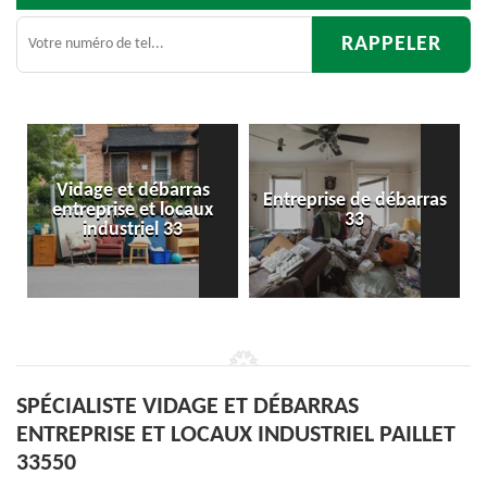
arras
Entreprise de débarras
Débarras
ocaux
33
d'appartement 33
33
SPÉCIALISTE VIDAGE ET DÉBARRAS
ENTREPRISE ET LOCAUX INDUSTRIEL PAILLET
33550