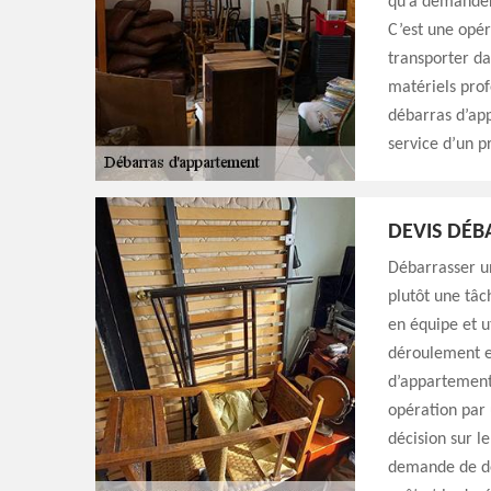
qu’à demander
C’est une opér
transporter da
matériels prof
débarras d’app
service d’un p
DEVIS DÉ
Débarrasser un
plutôt une tâc
en équipe et u
déroulement et
d’appartement.
opération par 
décision sur l
demande de de