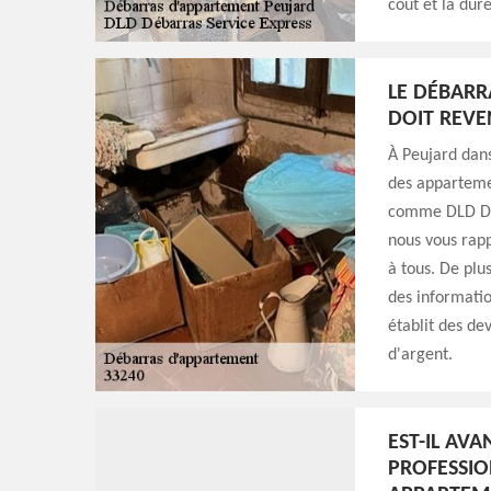
coût et la dur
LE DÉBARR
DOIT REVE
À Peujard dans
des appartemen
comme DLD Déb
nous vous rapp
à tous. De plus
des information
établit des de
d'argent.
EST-IL AV
PROFESSIO