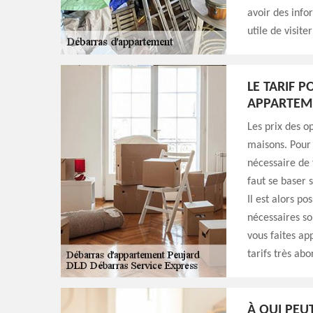
avoir des info
utile de visite
LE TARIF 
APPARTEME
Les prix des o
maisons. Pour 
nécessaire de f
faut se baser 
Il est alors po
nécessaires son
vous faites ap
tarifs très abo
À QUI PEU