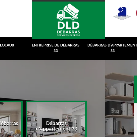
 LOCAUX
ENTREPRISE DE DÉBARRAS
DÉBARRAS D'APPARTEMEN
33
33
débarras
Débarras
Débarras de grenie
d'appartement 33
cave 33