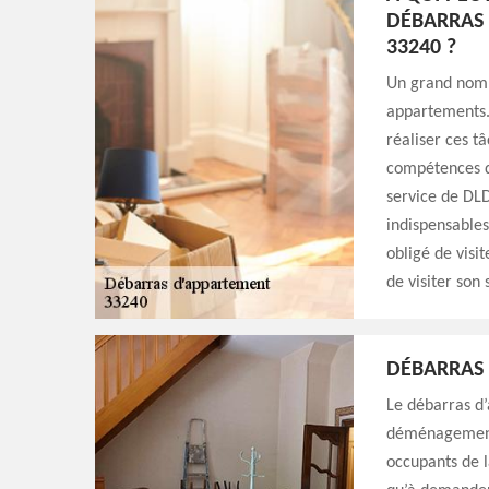
DÉBARRAS 
33240 ?
Un grand nomb
appartements. 
réaliser ces tâ
compétences d'
service de DLD
indispensables
obligé de visit
de visiter son 
DÉBARRAS
Le débarras d’
déménagement.
occupants de l