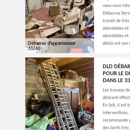
nous vous info
Débarras Servi
travail de très
abordables et a
abordables et 
délais est son
DLD DÉBAR
POUR LE D
DANS LE 3
Les travaux de
désirent effe
En fait, il est
interventions.
recommande po
des tarifs trè