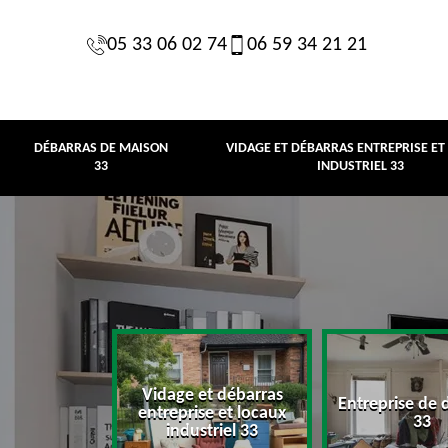
05 33 06 02 74
06 59 34 21 21
DÉBARRAS DE MAISON
VIDAGE ET DÉBARRAS ENTREPRISE ET
33
INDUSTRIEL 33
Vidage et débarras
Entreprise de 
e maison 33
entreprise et locaux
33
industriel 33