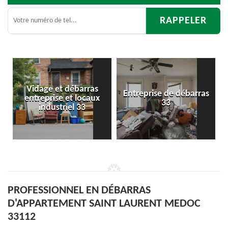
s
Entreprise de débarras
Débarras
ux
33
d'appartement 33
PROFESSIONNEL EN DÉBARRAS
D'APPARTEMENT SAINT LAURENT MEDOC
33112