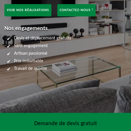
VOIR NOS RÉALISATIONS
CONTACTEZ-NOUS !
Nos engagements
Devis et déplacement gratuits
Sans engagement
Artisan passionné
Prix imbattable
Travail de qualité
Demande de devis gratuit