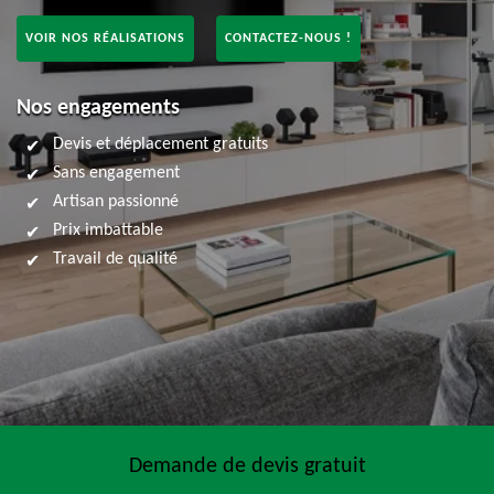
VOIR NOS RÉALISATIONS
CONTACTEZ-NOUS !
Nos engagements
Devis et déplacement gratuits
Sans engagement
Artisan passionné
Prix imbattable
Travail de qualité
Demande de devis gratuit