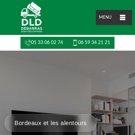
MENU
05 33 06 02 74
06 59 34 21 21
Bordeaux et les alentours