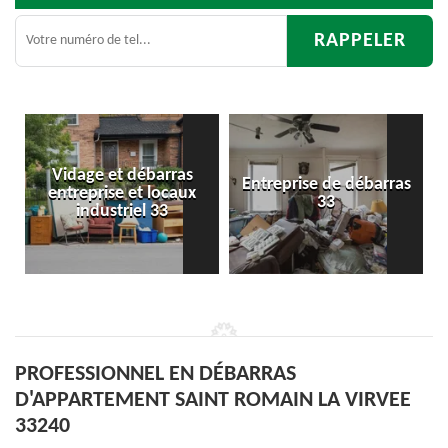
s
Entreprise de débarras
Débarras
x
33
d'appartement 33
PROFESSIONNEL EN DÉBARRAS
D'APPARTEMENT SAINT ROMAIN LA VIRVEE
33240