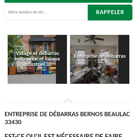
as
Entreprise de débarras
Débarras
aux
33
d'appartement 33
ENTREPRISE DE DÉBARRAS BERNOS BEAULAC
33430