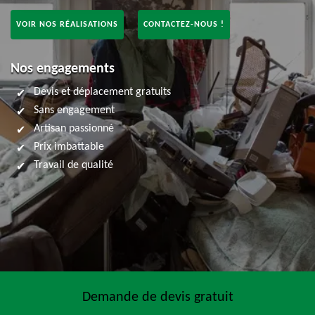
VOIR NOS RÉALISATIONS
CONTACTEZ-NOUS !
Nos engagements
Devis et déplacement gratuits
Sans engagement
Artisan passionné
Prix imbattable
Travail de qualité
Demande de devis gratuit