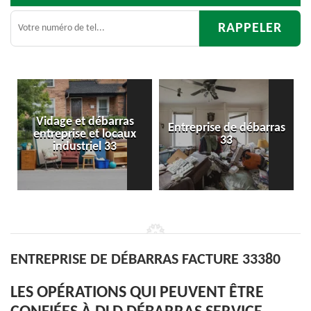
ras
Entreprise de débarras
Débarras
aux
33
d'appartement 33
ENTREPRISE DE DÉBARRAS FACTURE 33380
LES OPÉRATIONS QUI PEUVENT ÊTRE