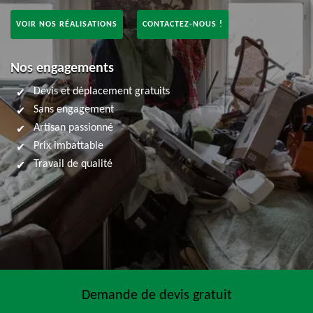
VOIR NOS RÉALISATIONS
CONTACTEZ-NOUS !
Nos engagements
Devis et déplacement gratuits
Sans engagement
Artisan passionné
Prix imbattable
Travail de qualité
Demande de devis gratuit