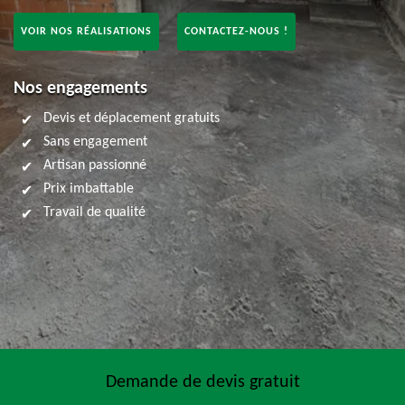
VOIR NOS RÉALISATIONS
CONTACTEZ-NOUS !
Nos engagements
Devis et déplacement gratuits
Sans engagement
Artisan passionné
Prix imbattable
Travail de qualité
Demande de devis gratuit