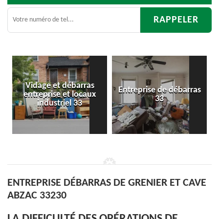
as
Entreprise de débarras
Débarras
ux
33
d'appartement 33
ENTREPRISE DÉBARRAS DE GRENIER ET CAVE
ABZAC 33230