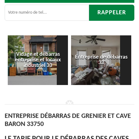
ras
Entreprise de débarras
Débarras
caux
33
d'appartement 33
ENTREPRISE DÉBARRAS DE GRENIER ET CAVE
BARON 33750