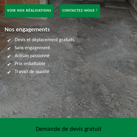
VOIR NOS RÉALISATIONS
CONTACTEZ-NOUS !
Nos engagements
Devis et déplacement gratuits
Sans engagement
Artisan passionné
Prix imbattable
Travail de qualité
Demande de devis gratuit