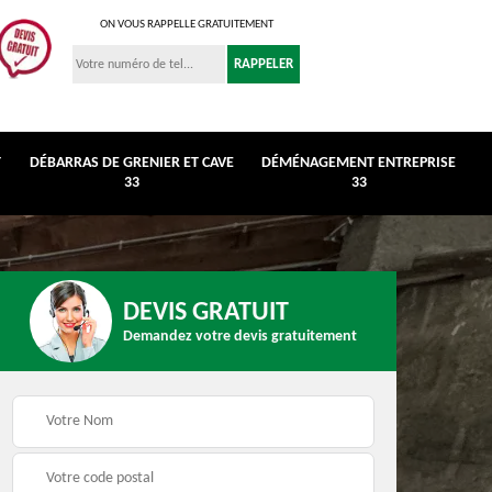
ON VOUS RAPPELLE GRATUITEMENT
T
DÉBARRAS DE GRENIER ET CAVE
DÉMÉNAGEMENT ENTREPRISE
33
33
DEVIS GRATUIT
Demandez votre devis gratuitement
r et
Déménagement
Débarras de maison 3
entreprise 33