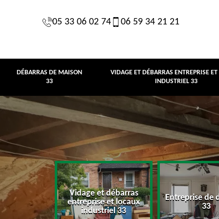
05 33 06 02 74
06 59 34 21 21
DÉBARRAS DE MAISON
VIDAGE ET DÉBARRAS ENTREPRISE ET
33
INDUSTRIEL 33
Vidage et débarras
Entreprise de 
e maison 33
entreprise et locaux
33
industriel 33