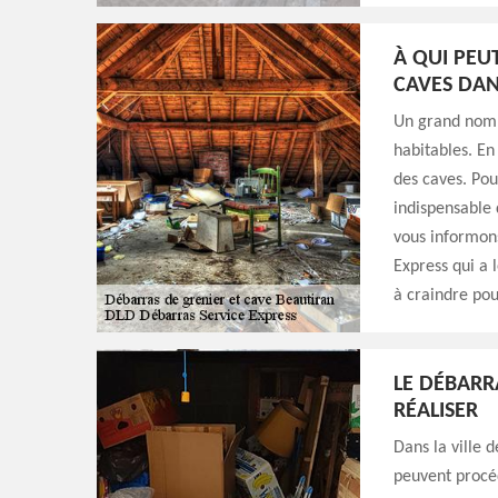
À QUI PEU
CAVES DAN
Un grand nombr
habitables. En 
des caves. Pou
indispensable 
vous informons
Express qui a l
à craindre pour
LE DÉBARRA
RÉALISER
Dans la ville 
peuvent procéd