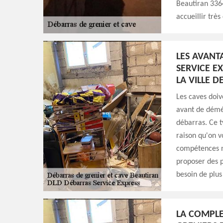
Beautiran 3364
accueillir trè
LES AVANT
SERVICE E
LA VILLE D
Les caves doi
avant de démén
débarras. Ce ty
raison qu'on v
compétences né
proposer des p
besoin de plus 
LA COMPLE