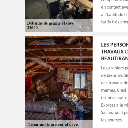
complexes. Dan
en contact ave
a l'habitude d
tarifs très abo
LES PERSO
TRAVAUX D
BEAUTIRAN
Les greniers 
de biens inuti
des travaux de
mêmes. C'est l
est nécessaire
Express a la r
Sachez qu'il p
les bourses.