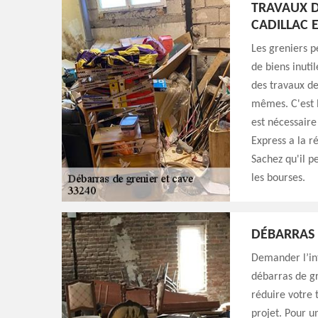
TRAVAUX D
CADILLAC 
Les greniers 
de biens inuti
des travaux de
mêmes. C'est l
est nécessaire
Express a la r
Sachez qu'il p
les bourses.
DÉBARRAS 
Demander l’int
débarras de gr
réduire votre 
projet. Pour u