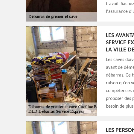
travail. Sachez
l'assurance d'
LES AVANT
SERVICE E
LA VILLE 
Les caves doi
avant de démén
débarras. Ce ty
raison qu'on v
compétences né
proposer des p
besoin de plus 
LES PERSO