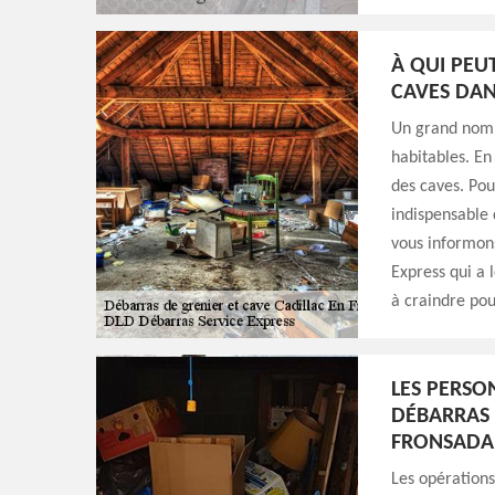
À QUI PEU
CAVES DAN
Un grand nombr
habitables. En 
des caves. Pou
indispensable 
vous informons
Express qui a l
à craindre pour
LES PERSO
DÉBARRAS 
FRONSADAI
Les opérations