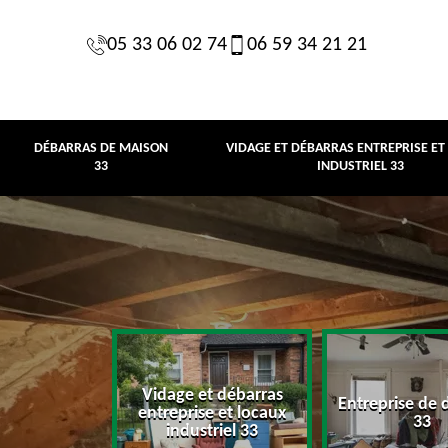
05 33 06 02 74
06 59 34 21 21
DÉBARRAS DE MAISON
VIDAGE ET DÉBARRAS ENTREPRISE ET
33
INDUSTRIEL 33
Vidage et débarras
Entreprise de 
e maison 33
entreprise et locaux
33
industriel 33