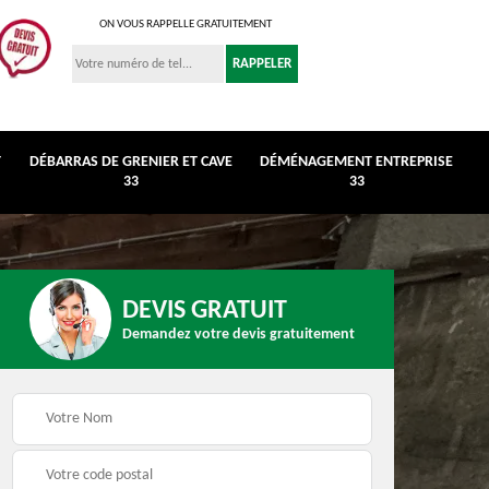
ON VOUS RAPPELLE GRATUITEMENT
T
DÉBARRAS DE GRENIER ET CAVE
DÉMÉNAGEMENT ENTREPRISE
33
33
DEVIS GRATUIT
Demandez votre devis gratuitement
r et
Déménagement
Débarras de maison 3
entreprise 33