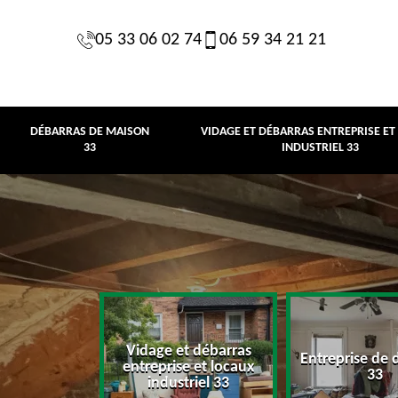
05 33 06 02 74
06 59 34 21 21
DÉBARRAS DE MAISON
VIDAGE ET DÉBARRAS ENTREPRISE ET
33
INDUSTRIEL 33
Vidage et débarras
Entreprise de 
e maison 33
entreprise et locaux
33
industriel 33