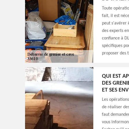
Toute opératio
fait, il est n
peut s'avérer ê
des experts en
confiance à DL
spécifiques po
proposer des t
QUI EST A
DES GRENI
ET SES EN
Les opérations
de réaliser de
faut demander 
vous informons