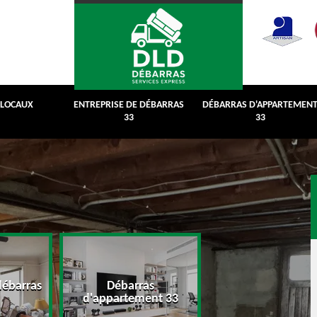
 LOCAUX
ENTREPRISE DE DÉBARRAS
DÉBARRAS D'APPARTEMEN
33
33
débarras
Débarras
Débarras de grenie
d'appartement 33
cave 33