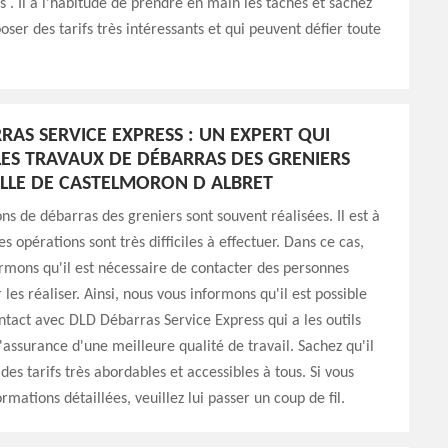
s . Il a l'habitude de prendre en main les tâches et sachez
oser des tarifs très intéressants et qui peuvent défier toute
RAS SERVICE EXPRESS : UN EXPERT QUI
LES TRAVAUX DE DÉBARRAS DES GRENIERS
ILLE DE CASTELMORON D ALBRET
ons de débarras des greniers sont souvent réalisées. Il est à
s opérations sont très difficiles à effectuer. Dans ce cas,
rmons qu'il est nécessaire de contacter des personnes
 les réaliser. Ainsi, nous vous informons qu'il est possible
ntact avec DLD Débarras Service Express qui a les outils
'assurance d'une meilleure qualité de travail. Sachez qu'il
des tarifs très abordables et accessibles à tous. Si vous
rmations détaillées, veuillez lui passer un coup de fil.