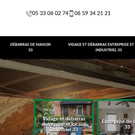
05 33 06 02 74
06 59 34 21 21
DÉBARRAS DE MAISON
VIDAGE ET DÉBARRAS ENTREPRISE ET
33
INDUSTRIEL 33
Vidage et débarras
Entreprise de 
e maison 33
entreprise et locaux
33
industriel 33