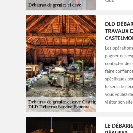
tous.
DLD DÉBAR
TRAVAUX D
CASTELMOR
Les opérations
gagner des esp
contacter des 
faire confianc
spécifiques po
le sens de l'éc
vous voulez de
visiter son sit
LE DÉBARRA