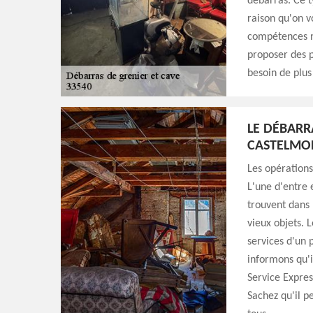
débarras. Ce ty
raison qu'on v
compétences né
proposer des p
besoin de plus 
LE DÉBARR
CASTELMOR
Les opérations
L'une d'entre e
trouvent dans 
vieux objets. L
services d'un 
informons qu'i
Service Expres
Sachez qu'il pe