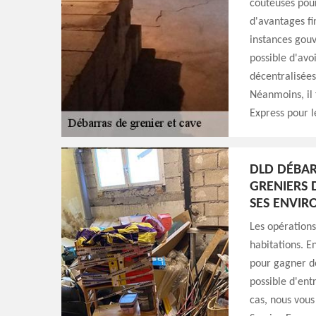
coûteuses pour
d'avantages fi
instances gouv
possible d'avoi
décentralisées
Néanmoins, il 
Express pour le
DLD DÉBAR
GRENIERS 
SES ENVIR
Les opérations
habitations. En
pour gagner de
possible d'ent
cas, nous vous