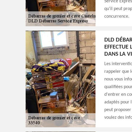
Service Expres
qu'il peut prop
concurrence.
DLD DÉBAR
EFFECTUE 
DANS LA V
Les interventi
rappeler que le
nous vous info
qualifiées pour
d'entrer en co
adaptés pour l
peut proposer 
voulez des info