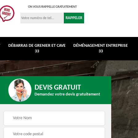
ON VOUS RAPPELLE GRATUITEMENT
T
DÉBARRAS DE GRENIER ET CAVE
DÉMÉNAGEMENT ENTREPRISE
33
33
DEVIS GRATUIT
Demandez votre devis gratuitement
r et
Déménagement
Débarras de maison 3
entreprise 33