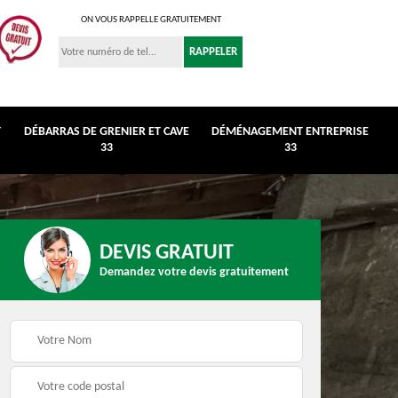
ON VOUS RAPPELLE GRATUITEMENT
T
DÉBARRAS DE GRENIER ET CAVE
DÉMÉNAGEMENT ENTREPRISE
33
33
DEVIS GRATUIT
Demandez votre devis gratuitement
r et
Déménagement
Débarras de maison 3
entreprise 33