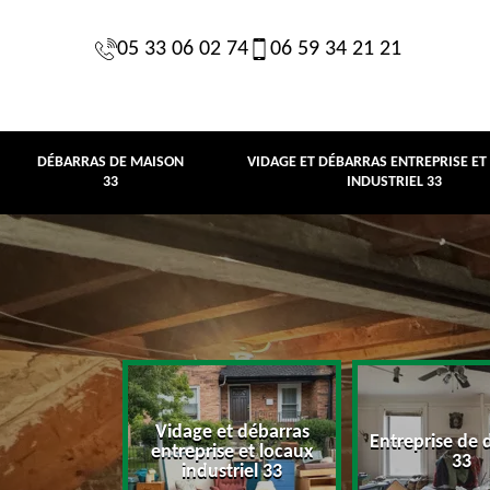
05 33 06 02 74
06 59 34 21 21
DÉBARRAS DE MAISON
VIDAGE ET DÉBARRAS ENTREPRISE ET
33
INDUSTRIEL 33
Vidage et débarras
Entreprise de 
e maison 33
entreprise et locaux
33
industriel 33