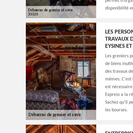
permet d’organ
disponibilité 
LES PERSO
TRAVAUX D
EYSINES ET
Les greniers 
de biens inuti
des travaux de
mêmes. C'est l
est nécessaire
Express a la r
Sachez qu'il p
les bourses.