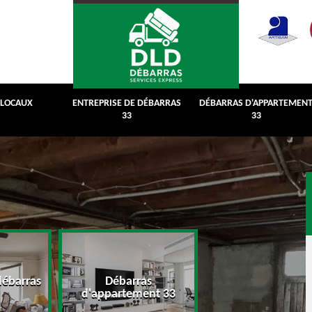
 LOCAUX
ENTREPRISE DE DÉBARRAS
DÉBARRAS D'APPARTEMEN
33
33
débarras
Débarras
Débarras de grenie
d'appartement 33
cave 33