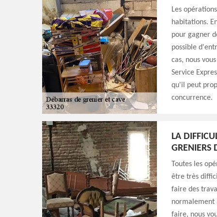
Les opérations
habitations. En
pour gagner de
possible d'ent
cas, nous vous
Service Expres
qu'il peut prop
concurrence.
LA DIFFIC
GRENIERS D
Toutes les opé
être très diffi
faire des trav
normalement a
faire, nous vo