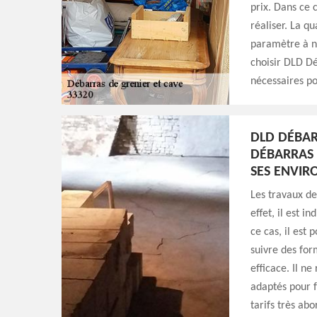
prix. Dans ce 
réaliser. La q
paramètre à ne
choisir DLD Dé
nécessaires po
DLD DÉBARR
DÉBARRAS D
SES ENVIR
Les travaux de
effet, il est i
ce cas, il est 
suivre des for
efficace. Il n
adaptés pour f
tarifs très ab