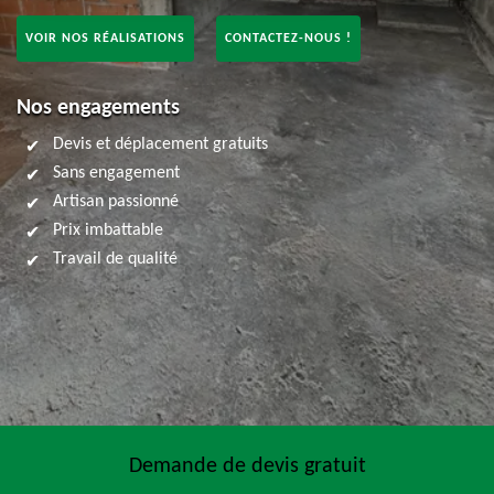
VOIR NOS RÉALISATIONS
CONTACTEZ-NOUS !
Nos engagements
Devis et déplacement gratuits
Sans engagement
Artisan passionné
Prix imbattable
Travail de qualité
Demande de devis gratuit