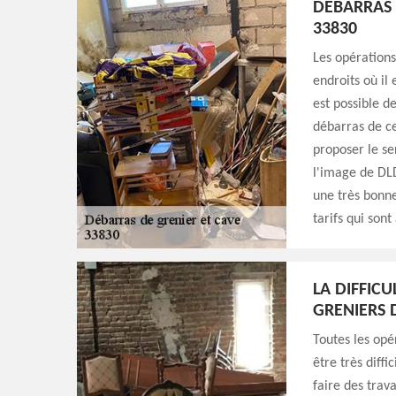
DÉBARRAS 
33830
Les opérations
endroits où il 
est possible d
débarras de ces
proposer le se
l'image de DLD
une très bonne
tarifs qui sont
LA DIFFIC
GRENIERS 
Toutes les opé
être très diffi
faire des trav