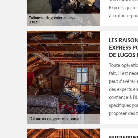
vous informons
Express qui a l
à craindre pour
LES RAISO
EXPRESS P
DE LUGOS 
Toute opératio
fait, il est n
peut s'avérer ê
des experts en
confiance à DL
spécifiques po
proposer des t