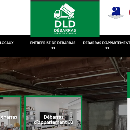
 LOCAUX
ENTREPRISE DE DÉBARRAS
DÉBARRAS D'APPARTEMEN
33
33
débarras
Débarras
Débarras de grenie
d'appartement 33
cave 33