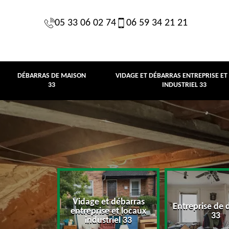
05 33 06 02 74
06 59 34 21 21
DÉBARRAS DE MAISON
VIDAGE ET DÉBARRAS ENTREPRISE ET
33
INDUSTRIEL 33
Vidage et débarras
Entreprise de 
e maison 33
entreprise et locaux
33
industriel 33