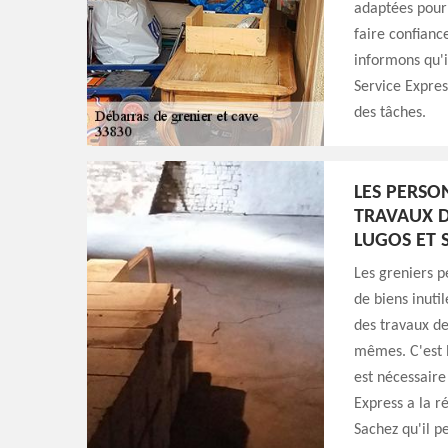
adaptées pour 
faire confianc
informons qu'i
Service Express
des tâches.
LES PERSO
TRAVAUX D
LUGOS ET 
Les greniers 
de biens inuti
des travaux de
mêmes. C'est l
est nécessaire
Express a la r
Sachez qu'il p