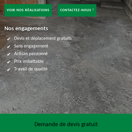
VOIR NOS RÉALISATIONS
CONTACTEZ-NOUS !
Nos engagements
Devis et déplacement gratuits
Sans engagement
Artisan passionné
Prix imbattable
Travail de qualité
Demande de devis gratuit