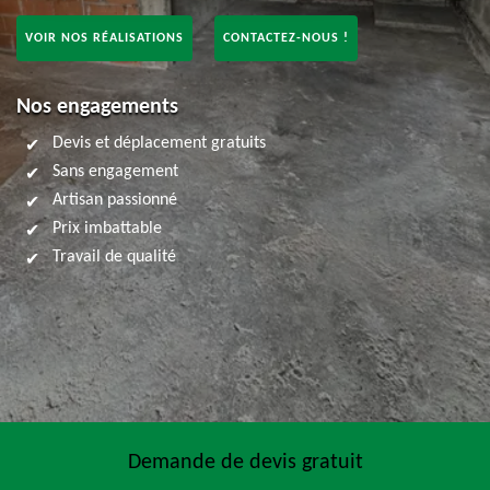
VOIR NOS RÉALISATIONS
CONTACTEZ-NOUS !
Nos engagements
Devis et déplacement gratuits
Sans engagement
Artisan passionné
Prix imbattable
Travail de qualité
Demande de devis gratuit