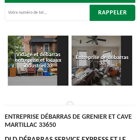
rras
Entreprise de débarras
Débarras
caux
33
d'appartement 33
3
ENTREPRISE DÉBARRAS DE GRENIER ET CAVE
MARTILLAC 33650