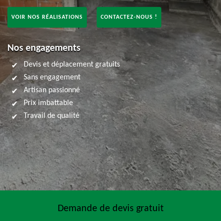
VOIR NOS RÉALISATIONS
CONTACTEZ-NOUS !
Nos engagements
Devis et déplacement gratuits
Sans engagement
Artisan passionné
Prix imbattable
Travail de qualité
Demande de devis gratuit