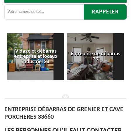
s
Entreprise de débarras
Débarras
ux
33
d'appartement 33
ENTREPRISE DÉBARRAS DE GRENIER ET CAVE
PORCHERES 33660