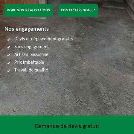
VOIR NOS RÉALISATIONS
CONTACTEZ-NOUS !
Nos engagements
Devis et déplacement gratuits
Sans engagement
Artisan passionné
Prix imbattable
Travail de qualité
Demande de devis gratuit