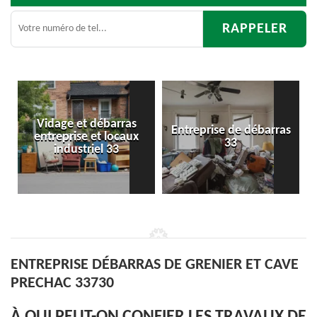
arras
Entreprise de débarras
Débarras
ocaux
33
d'appartement 33
33
ENTREPRISE DÉBARRAS DE GRENIER ET CAVE
PRECHAC 33730