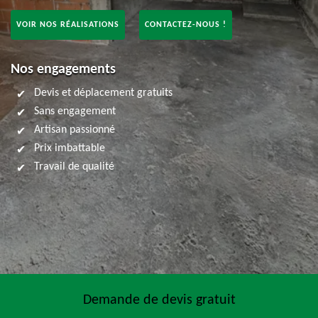
VOIR NOS RÉALISATIONS
CONTACTEZ-NOUS !
Nos engagements
Devis et déplacement gratuits
Sans engagement
Artisan passionné
Prix imbattable
Travail de qualité
Demande de devis gratuit