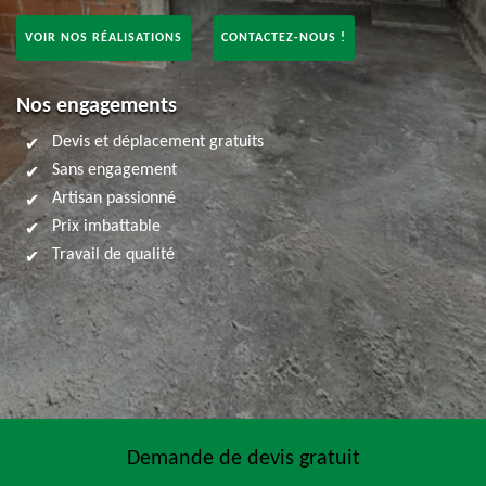
VOIR NOS RÉALISATIONS
CONTACTEZ-NOUS !
Nos engagements
Devis et déplacement gratuits
Sans engagement
Artisan passionné
Prix imbattable
Travail de qualité
Demande de devis gratuit