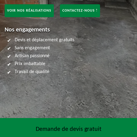
VOIR NOS RÉALISATIONS
CONTACTEZ-NOUS !
Nos engagements
Devis et déplacement gratuits
Sans engagement
Artisan passionné
Prix imbattable
Travail de qualité
Demande de devis gratuit