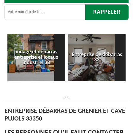
ras
Entreprise de débarras
Débarras
caux
33
d'appartement 33
ENTREPRISE DÉBARRAS DE GRENIER ET CAVE
PUJOLS 33350