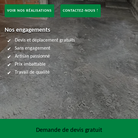
VOIR NOS RÉALISATIONS
CONTACTEZ-NOUS !
Nos engagements
Devis et déplacement gratuits
Sans engagement
Artisan passionné
Prix imbattable
Travail de qualité
Demande de devis gratuit