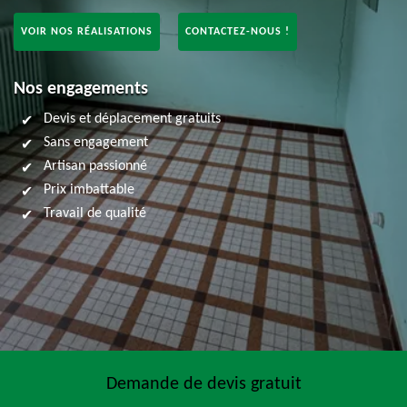
VOIR NOS RÉALISATIONS
CONTACTEZ-NOUS !
Nos engagements
Devis et déplacement gratuits
Sans engagement
Artisan passionné
Prix imbattable
Travail de qualité
Demande de devis gratuit