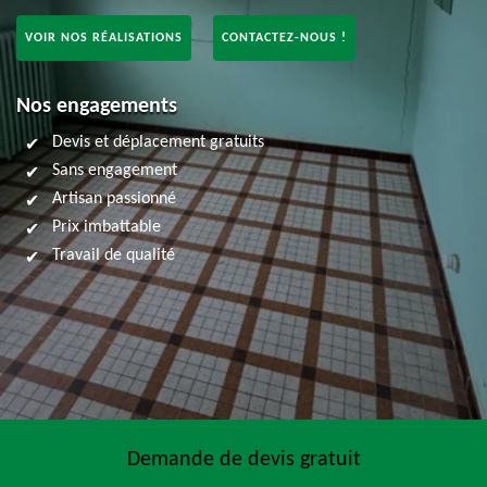
VOIR NOS RÉALISATIONS
CONTACTEZ-NOUS !
Nos engagements
Devis et déplacement gratuits
Sans engagement
Artisan passionné
Prix imbattable
Travail de qualité
Demande de devis gratuit