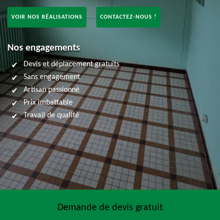
VOIR NOS RÉALISATIONS
CONTACTEZ-NOUS !
Nos engagements
Devis et déplacement gratuits
Sans engagement
Artisan passionné
Prix imbattable
Travail de qualité
Demande de devis gratuit