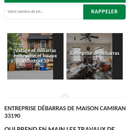
 débarras
Entreprise de débarras
Débarras
 et locaux
33
d'appartemen
riel 33
ENTREPRISE DÉBARRAS DE MAISON CAMIRAN
33190