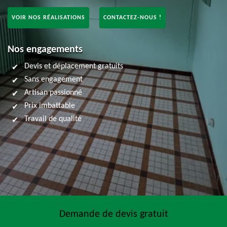
VOIR NOS RÉALISATIONS
CONTACTEZ-NOUS !
Nos engagements
Devis et déplacement gratuits
Sans engagement
Artisan passionné
Prix imbattable
Travail de qualité
Demande de devis gratuit