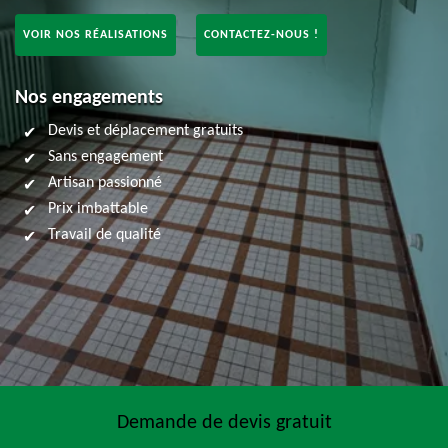
VOIR NOS RÉALISATIONS
CONTACTEZ-NOUS !
Nos engagements
Devis et déplacement gratuits
Sans engagement
Artisan passionné
Prix imbattable
Travail de qualité
Demande de devis gratuit